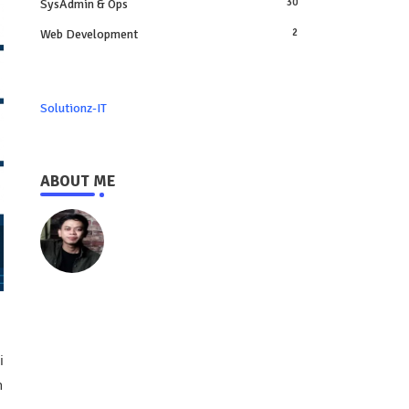
SysAdmin & Ops
30
Web Development
2
Solutionz-IT
ABOUT ME
https://www.solutionz-it.com
i
n