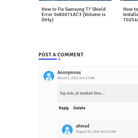
How to Fix Samsung T7 Shield
How to
Error 0x80071AC3 (Volume is
Install
Dirty)
70254
POST A COMMENT
Anonymous
March 5, 2013 at 6:27 AM
Top dah, jd tambah ilmu....
Reply
Delete
ahmad
August 25, 2014 at 6:32 AM