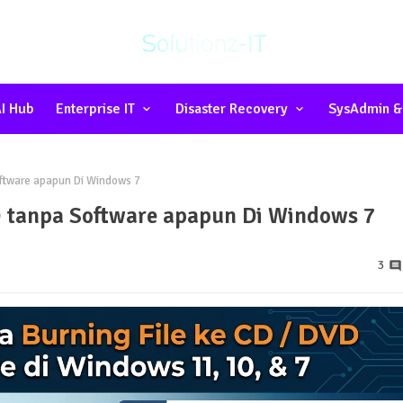
I Hub
Enterprise IT
Disaster Recovery
SysAdmin &
oftware apapun Di Windows 7
D tanpa Software apapun Di Windows 7
3