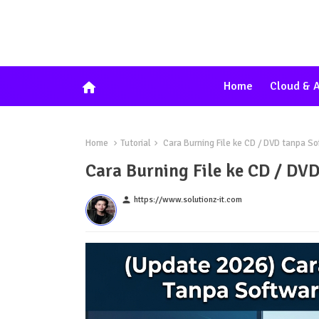
home
Home
Cloud & A
Home
Tutorial
Cara Burning File ke CD / DVD tanpa S
Cara Burning File ke CD / DV
person
https://www.solutionz-it.com