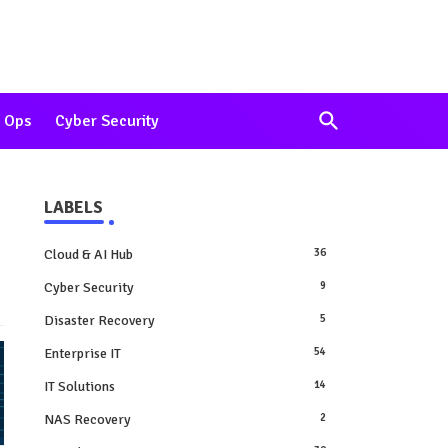
 Ops
Cyber Security
LABELS
Cloud & AI Hub
36
Cyber Security
9
Disaster Recovery
5
Enterprise IT
54
IT Solutions
14
NAS Recovery
2